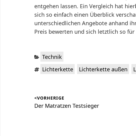
entgehen lassen. Ein Vergleich hat hie
sich so einfach einen Überblick versch
unterschiedlichen Angebote anhand ihr
Preis bewerten und sich letztlich so fü
Kategorien:
Technik
Schlagwörter:
,
,
Lichterkette
Lichterkette außen
L
Beitragsnavigation
<VORHERIGE
Vorheriger
Der Matratzen Testsieger
Beitrag: