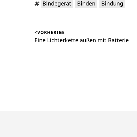
Schlagwörter:
,
,
Bindegerät
Binden
Bindung
Beitragsnavigation
<VORHERIGE
Vorheriger
Eine Lichterkette außen mit Batterie
Beitrag: