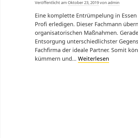
Veröffentlicht am
Oktober 23, 2019
von
admin
Eine komplette Entrümpelung in Essen
Profi erledigen. Dieser Fachmann übern
organisatorischen Maßnahmen. Gerade
Entsorgung unterschiedlichster Gegenst
Fachfirma der ideale Partner. Somit kö
Wie
kümmern und…
Weiterlesen
organisiert
man
eine
Entrümpel
in
Essen