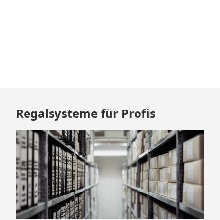
mit
Batterie
Zum
Regalsysteme für Profis
Footer
springen