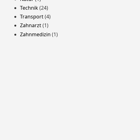
Technik
(24)
Transport
(4)
Zahnarzt
(1)
Zahnmedizin
(1)
Stolz präsentiert von WordPress
Theme: Yocto von
Humble Themes
.