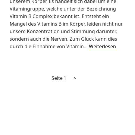
unserem Körper. Es handelt sich dabei um eine
Vitamingruppe, welche unter der Bezeichnung
Vitamin B Complex bekannt ist. Entsteht ein
Mangel des Vitamins B im Körper, leiden nicht nur
unsere Konzentration und Stimmung darunter,
sondern auch die Nerven. Zum Glück kann dies
Gut
durch die Einnahme von Vitamin…
Weiterlesen
für
die
Gesundh
Nächste
Seitennummerierung
Seite
1
>
Seite
der
Beiträge