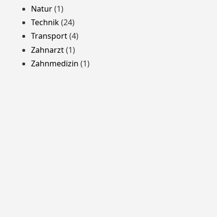
Natur
(1)
Technik
(24)
Transport
(4)
Zahnarzt
(1)
Zahnmedizin
(1)
Stolz präsentiert von WordPress
Theme: Yocto von
Humble Themes
.