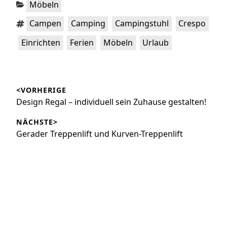
Kategorien:
Möbeln
Schlagwörter:
,
,
,
,
Campen
Camping
Campingstuhl
Crespo
,
,
,
Einrichten
Ferien
Möbeln
Urlaub
Beitragsnavigation
<VORHERIGE
Vorheriger
Design Regal – individuell sein Zuhause gestalten!
Beitrag:
NÄCHSTE>
Nächster
Gerader Treppenlift und Kurven-Treppenlift
Beitrag: