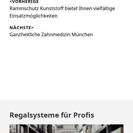
<VORHERIGE
Vorheriger
Rammschutz Kunststoff bietet Ihnen vielfältige
Beitrag:
Einsatzmöglichkeiten
NÄCHSTE>
Nächster
Ganzheitliche Zahnmedizin München
Beitrag:
Zum
Regalsysteme für Profis
Footer
springen