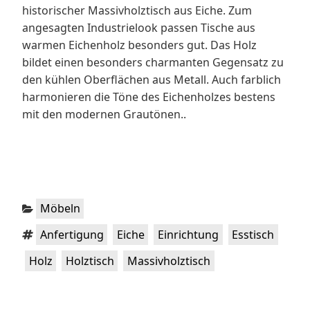
historischer Massivholztisch aus Eiche. Zum
angesagten Industrielook passen Tische aus
warmen Eichenholz besonders gut. Das Holz
bildet einen besonders charmanten Gegensatz zu
den kühlen Oberflächen aus Metall. Auch farblich
harmonieren die Töne des Eichenholzes bestens
mit den modernen Grautönen..
Kategorien:
Möbeln
Schlagwörter:
,
,
,
,
Anfertigung
Eiche
Einrichtung
Esstisch
,
,
Holz
Holztisch
Massivholztisch
Beitragsnavigation