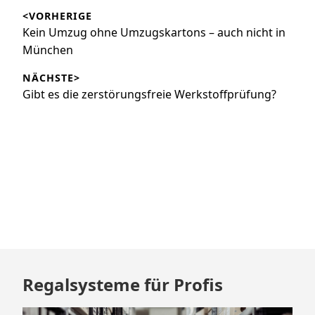
<VORHERIGE
Vorheriger
Kein Umzug ohne Umzugskartons – auch nicht in
Beitrag:
München
NÄCHSTE>
Nächster
Gibt es die zerstörungsfreie Werkstoffprüfung?
Beitrag:
Zum
Regalsysteme für Profis
Footer
springen