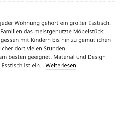
jeder Wohnung gehört ein großer Esstisch.
n Familien das meistgenutzte Möbelstück:
agessen mit Kindern bis hin zu gemütlichen
cher dort vielen Stunden.
r am besten geeignet. Material und Design
Massivholztisch
 Esstisch ist ein…
Weiterlesen
Eiche
passt
für
jedes
Ambiente