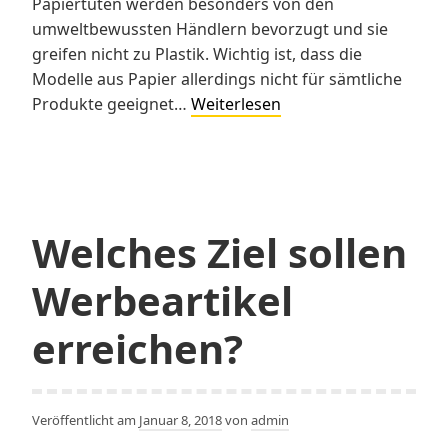
Papiertüten werden besonders von den
umweltbewussten Händlern bevorzugt und sie
greifen nicht zu Plastik. Wichtig ist, dass die
Modelle aus Papier allerdings nicht für sämtliche
Weshalb
Produkte geeignet…
Weiterlesen
sind
die
Papiertragetaschen
beliebter
geworden?
Welches Ziel sollen
Werbeartikel
erreichen?
Veröffentlicht am
Januar 8, 2018
von
admin