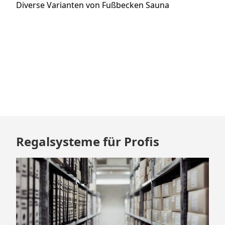
Nächster
Diverse Varianten von Fußbecken Sauna
Beitrag:
Zum
Regalsysteme für Profis
Footer
springen