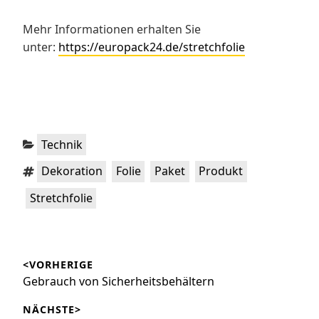
Mehr Informationen erhalten Sie
unter:
https://europack24.de/stretchfolie
Kategorien:
Technik
Schlagwörter:
,
,
,
,
Dekoration
Folie
Paket
Produkt
Stretchfolie
Beitragsnavigation
<VORHERIGE
Vorheriger
Gebrauch von Sicherheitsbehältern
Beitrag:
NÄCHSTE>