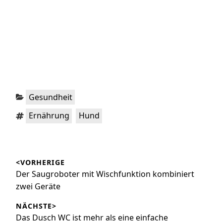
Kategorien:
Gesundheit
Schlagwörter:
,
Ernährung
Hund
Beitragsnavigation
<VORHERIGE
Vorheriger
Der Saugroboter mit Wischfunktion kombiniert
Beitrag:
zwei Geräte
NÄCHSTE>
Nächster
Das Dusch WC ist mehr als eine einfache