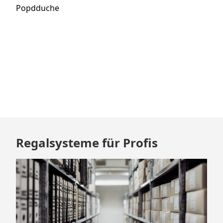
Beitrag:
Popdduche
Zum
Regalsysteme für Profis
Footer
springen