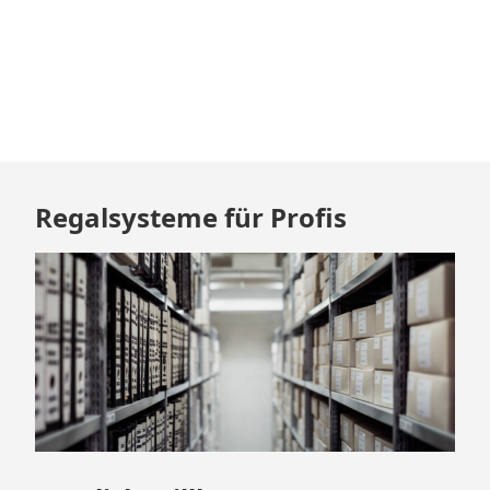
Zum
Regalsysteme für Profis
Footer
springen