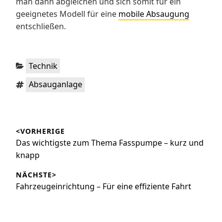
man dann abgleichen und sich somit für ein
geeignetes Modell für eine
mobile Absaugung
entschließen.
Kategorien:
Technik
Schlagwörter:
Absauganlage
Beitragsnavigation
<VORHERIGE
Vorheriger
Das wichtigste zum Thema Fasspumpe – kurz und
Beitrag:
knapp
NÄCHSTE>
Nächster
Fahrzeugeinrichtung – Für eine effiziente Fahrt
Beitrag: