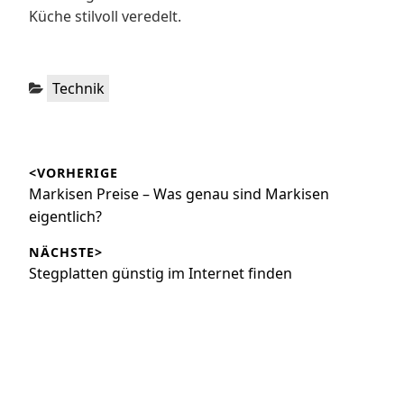
Küche stilvoll veredelt.
Kategorien:
Technik
Beitragsnavigation
<VORHERIGE
Vorheriger
Markisen Preise – Was genau sind Markisen
Beitrag:
eigentlich?
NÄCHSTE>
Nächster
Stegplatten günstig im Internet finden
Beitrag: