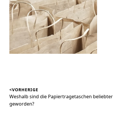
Beitragsnavigation
<VORHERIGE
Vorheriger
Weshalb sind die Papiertragetaschen beliebter
Beitrag:
geworden?