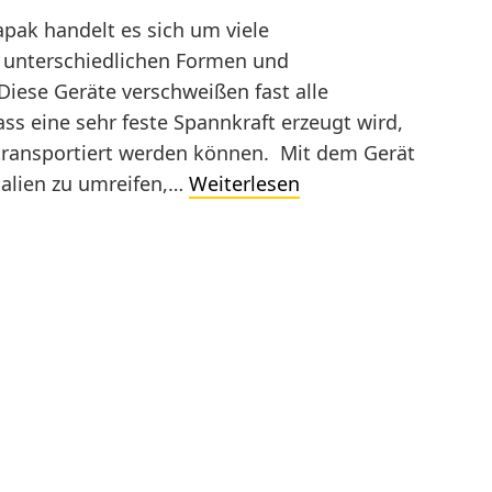
pak handelt es sich um viele
t unterschiedlichen Formen und
iese Geräte verschweißen fast alle
s eine sehr feste Spannkraft erzeugt wird,
 transportiert werden können. Mit dem Gerät
Die
rialien zu umreifen,…
Weiterlesen
besten
Modelle
von
Zapak