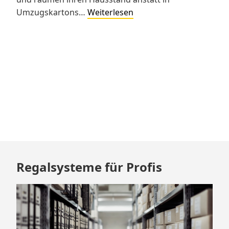
Kein
Umzugskartons…
Weiterlesen
Umzug
ohne
Umzugskartons
–
auch
nicht
in
München
Zum
Regalsysteme für Profis
Footer
springen