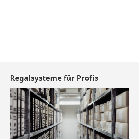
Barrieren
überwinden
Zum
Regalsysteme für Profis
Footer
springen