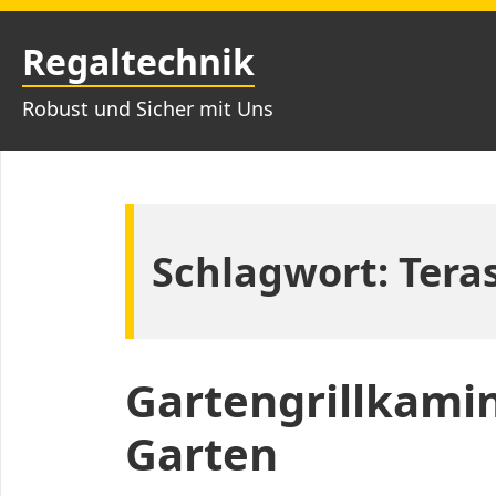
Zum
Inhalt
Regaltechnik
springen
Robust und Sicher mit Uns
Schlagwort:
Tera
Gartengrillkamin:
Garten