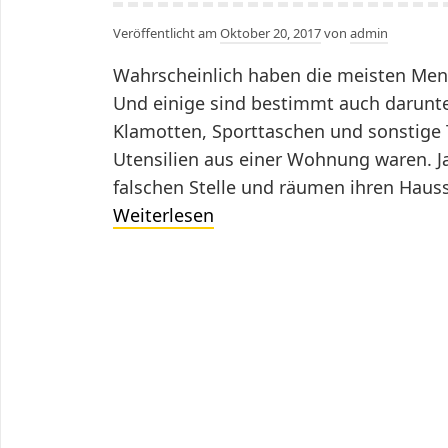
Veröffentlicht am
Oktober 20, 2017
von
admin
Wahrscheinlich haben die meisten Men
Und einige sind bestimmt auch darunter
Klamotten, Sporttaschen und sonstige 
Utensilien aus einer Wohnung waren. Ja
falschen Stelle und räumen ihren Hau
Kein
Weiterlesen
Umzug
ohne
Umzugskartons
–
auch
nicht
in
München