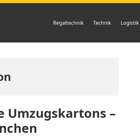
Regaltechnik
Technik
Logistik
on
e Umzugskartons –
ünchen