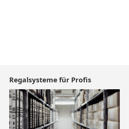
Zum
Regalsysteme für Profis
Footer
springen