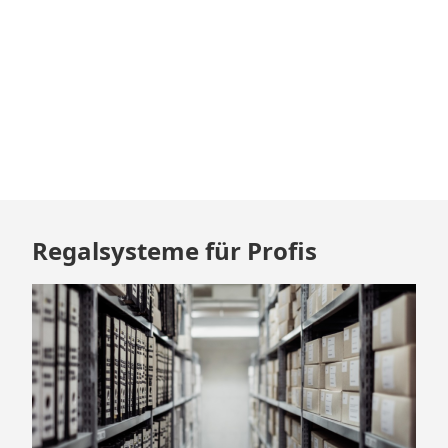
Barrieren
überwinden
Zum
Regalsysteme für Profis
Footer
springen