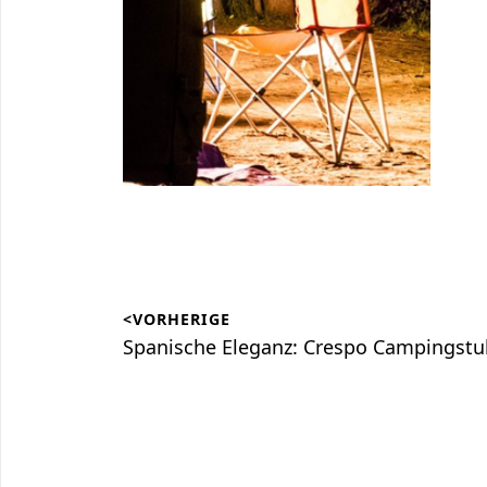
Beitragsnavigation
<VORHERIGE
Vorheriger
Spanische Eleganz: Crespo Campingstu
Beitrag: