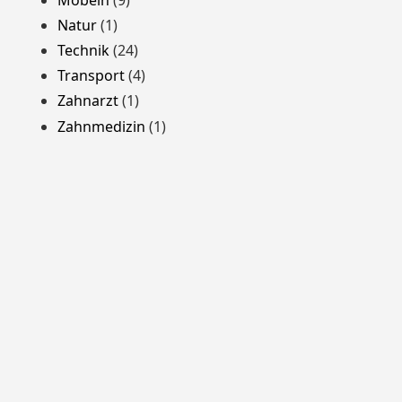
Natur
(1)
Technik
(24)
Transport
(4)
Zahnarzt
(1)
Zahnmedizin
(1)
Stolz präsentiert von WordPress
Theme: Yocto von
Humble Themes
.