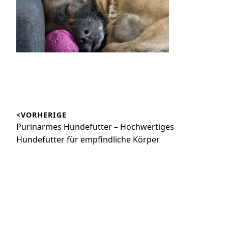
Beitragsnavigation
<VORHERIGE
Vorheriger
Purinarmes Hundefutter – Hochwertiges
Beitrag:
Hundefutter für empfindliche Körper