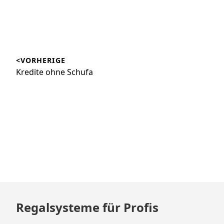
Beitragsnavigation
<VORHERIGE
Vorheriger
Kredite ohne Schufa
Beitrag:
Zum
Regalsysteme für Profis
Footer