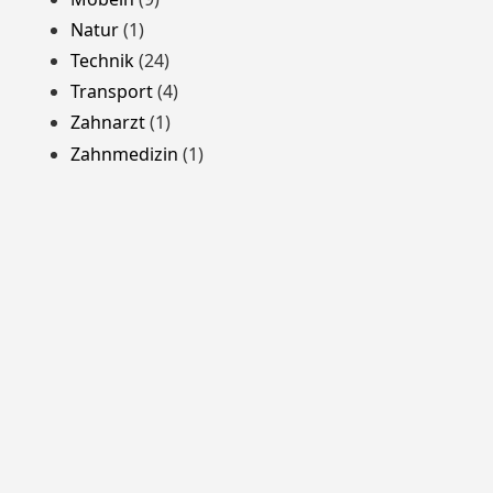
Natur
(1)
Technik
(24)
Transport
(4)
Zahnarzt
(1)
Zahnmedizin
(1)
Stolz präsentiert von WordPress
Theme: Yocto von
Humble Themes
.