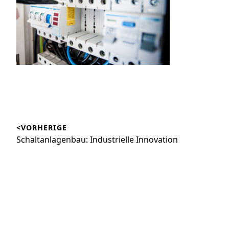
Beitragsnavigation
<VORHERIGE
Vorheriger
Schaltanlagenbau: Industrielle Innovation
Beitrag: