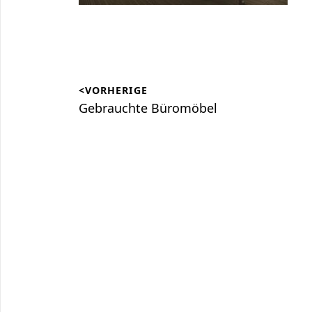
Beitragsnavigation
<VORHERIGE
Vorheriger
Gebrauchte Büromöbel
Beitrag: