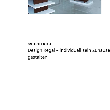
Beitragsnavigation
<VORHERIGE
Vorheriger
Design Regal – individuell sein Zuhause
Beitrag:
gestalten!