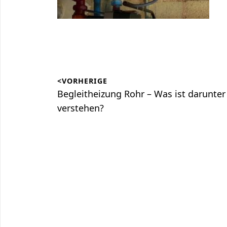
Beitragsnavigation
<VORHERIGE
Vorheriger
Begleitheizung Rohr – Was ist darunter
Beitrag:
verstehen?